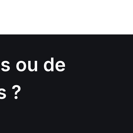
s ou de
s ?